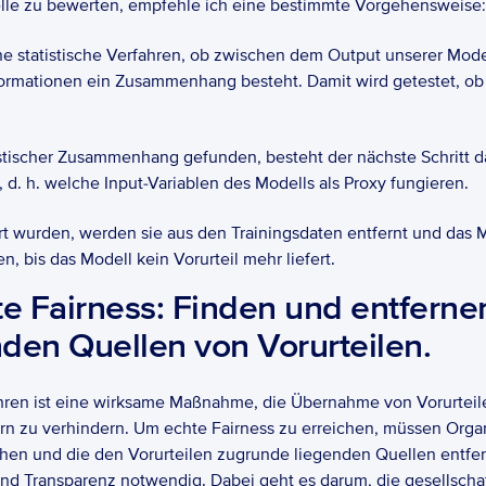
elle zu bewerten, empfehle ich eine bestimmte Vorgehensweise:
ene statistische Verfahren, ob zwischen dem Output unserer Mode
formationen ein Zusammenhang besteht. Damit wird getestet, ob 
tistischer Zusammenhang gefunden, besteht der nächste Schritt da
 d. h. welche Input-Variablen des Modells als Proxy fungieren.
ert wurden, werden sie aus den Trainingsdaten entfernt und das Mo
n, bis das Modell kein Vorurteil mehr liefert.
te Fairness: Finden und entfernen
den Quellen von Vorurteilen.
ren ist eine wirksame Maßnahme, die Übernahme von Vorurteile
 zu verhindern. Um echte Fairness zu erreichen, müssen Organ
ehen und die den Vorurteilen zugrunde liegenden Quellen entfer
 und Transparenz notwendig. Dabei geht es darum, die gesellscha