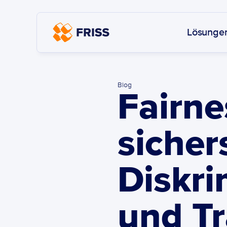
Lösunge
Blog
Fairne
sichers
Diskri
und T