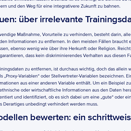
dern und den Weg für eine integrativere Zukunft zu bahnen.
uen: über irrelevante Trainingsd
endige Maßnahme, Vorurteile zu verhindern, besteht darin, alle 
en Informationen zu entfernen. In den meisten Fällen braucht ei
sen, ebenso wenig wie über ihre Herkunft oder Religion. Reicht e
garantieren, dass kein diskriminierendes Verhalten aus diesen Fa
ningsdaten zu entfernen, ist durchaus wichtig, doch das allein wi
ls „Proxy-Variablen“ oder Stellvertreter-Variablen bezeichnen. Ei
formationen aus einer anderen Variable enthält. Um ein Beispiel 
thnische oder wirtschaftliche Informationen aus den Daten hera
ntiert und identifiziert, ob es sich dabei um eine „gute“ oder e
ass Derartiges unbedingt verhindert werden muss.
dellen bewerten: ein schrittwei