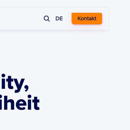
DE
Kontakt
ty, 
heit 