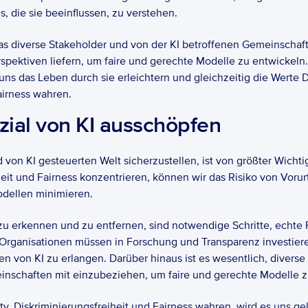
, die sie beeinflussen, zu verstehen.
 diverse Stakeholder und von der KI betroffenen Gemeinschafte
spektiven liefern, um faire und gerechte Modelle zu entwickeln.
ns das Leben durch sie erleichtern und gleichzeitig die Werte Div
airness wahren.
zial von KI ausschöpfen
von KI gesteuerten Welt sicherzustellen, ist von größter Wichtigk
heit und Fairness konzentrieren, können wir das Risiko von Vorurt
dellen minimieren.
 zu erkennen und zu entfernen, sind notwendige Schritte, echte F
ganisationen müssen in Forschung und Transparenz investieren,
n von KI zu erlangen. Darüber hinaus ist es wesentlich, diverse
nschaften mit einzubeziehen, um faire und gerechte Modelle zu
y, Diskriminierungsfreiheit und Fairness wahren, wird es uns gel