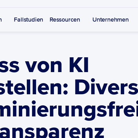
n
Fallstudien 
Ressourcen
Unternehmen
ss von KI 
tellen: Diversi
minierungsfrei
ransparenz