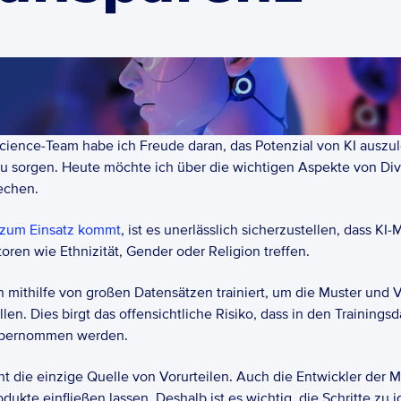
cience-Team habe ich Freude daran, das Potenzial von KI auszulo
 sorgen. Heute möchte ich über die wichtigen Aspekte von Divers
echen.
 zum Einsatz kommt
, ist es unerlässlich sicherzustellen, dass KI
ren wie Ethnizität, Gender oder Religion treffen.
mithilfe von großen Datensätzen trainiert, um die Muster und V
llen. Dies birgt das offensichtliche Risiko, dass in den Trainin
 übernommen werden.
ht die einzige Quelle von Vorurteilen. Auch die Entwickler der
ukte einfließen lassen. Deshalb ist es wichtig, die Schritte zu ide