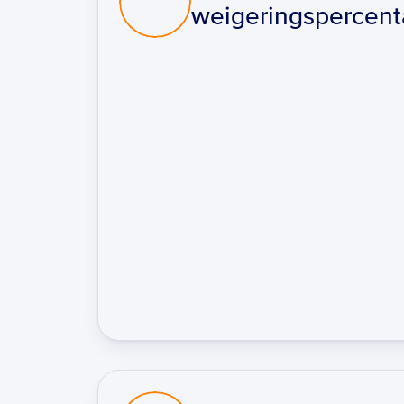
weigeringspercen
Gestructureerde vorming van feiten
Krijg een volledig beeld van elk dossier