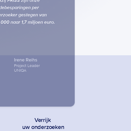
zij FRISS zijn onze 
debesparingen per 
rzoeker gestegen van 
000 naar 1,7 miljoen euro.
Irene Reihs
Project Leader

UNIQA
 
Verrijk 
uw onderzoeken