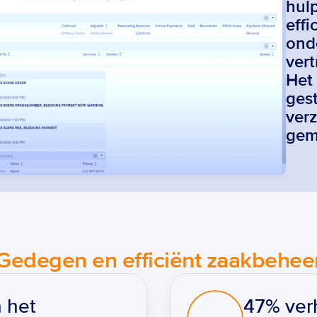
hul
effi
ond
ver
Het 
gest
verz
gem
Gedegen en efficiënt zaakbehee
het 
47% ver