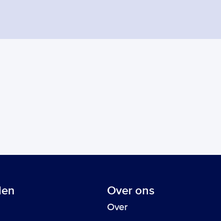
len
Over ons
Over
automation! 