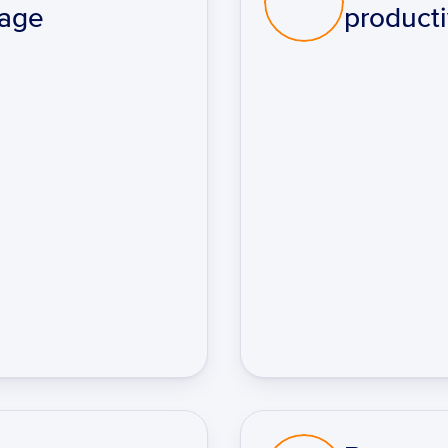
tage
producti
Begin met één klik
Centraal, overzichtelij