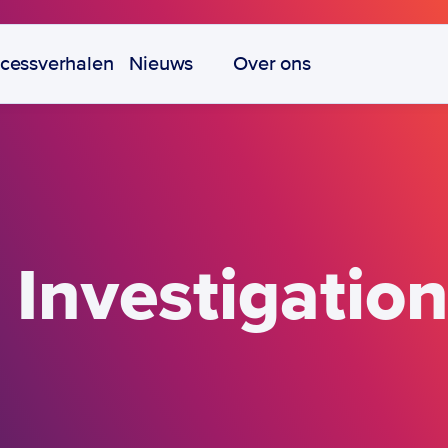
cessverhalen
Nieuws
Over ons
 Investigatio