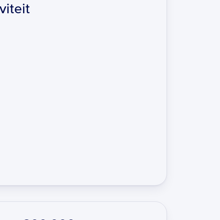
viteit
k dashboard