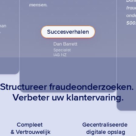
Dank
mensen.
frau
onde
500.
man
Succesverhalen


Dan Barrett
Specialist

IAG NZ
Structureer fraudeonderzoeken.
Verbeter uw klantervaring.
Compleet 
Gecentraliseerde 
& Vertrouwelijk
digitale opslag