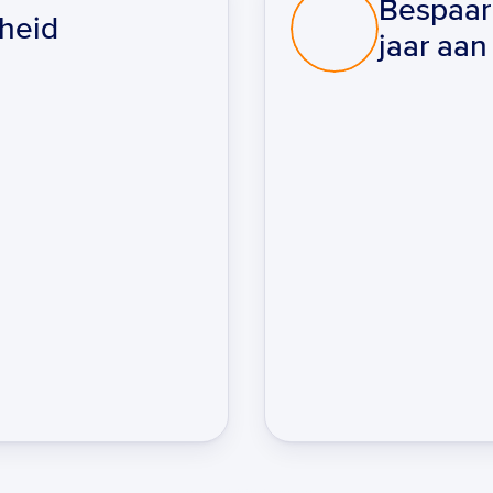
Bespaar 
heid  
jaar aan
e
Vooraf gebouwde integ
Snel operationeel zond