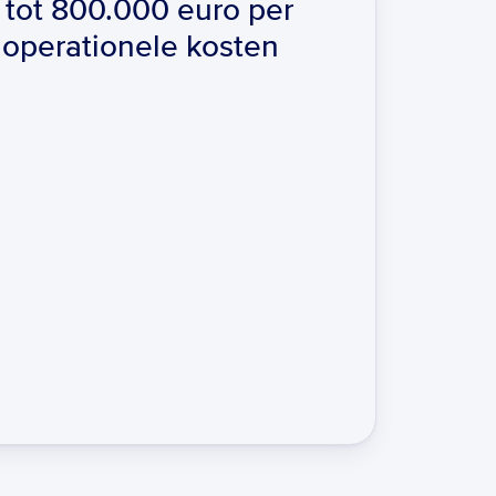
tot 800.000 euro per 
 operationele kosten
raties
er beroep te doen op IT-resources