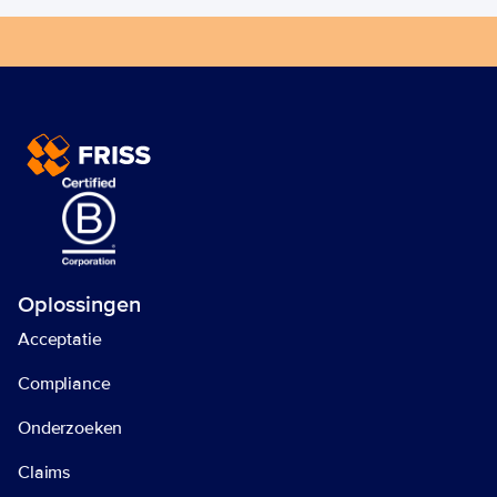
Begin vandaag nog met 
uw end-to-end trust 
automation! 
Neem contact op 
Oplossingen
Acceptatie
Compliance
Onderzoeken
Claims