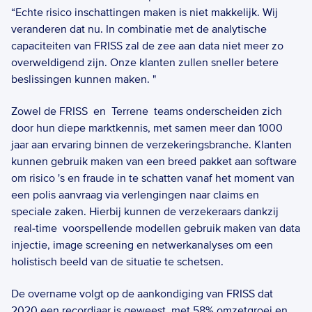
“Echte risico inschattingen maken is niet makkelijk. Wij 
veranderen dat nu. In combinatie met de analytische 
capaciteiten van FRISS zal de zee aan data niet meer zo 
overweldigend zijn. Onze klanten zullen sneller betere 
beslissingen kunnen maken. "      
Zowel de FRISS  en  Terrene  teams onderscheiden zich 
door hun diepe marktkennis, met samen meer dan 1000 
jaar aan ervaring binnen de verzekeringsbranche. Klanten 
kunnen gebruik maken van een breed pakket aan software 
om risico 's en fraude in te schatten vanaf het moment van 
een polis aanvraag via verlengingen naar claims en 
speciale zaken. Hierbij kunnen de verzekeraars dankzij 
 real-time  voorspellende modellen gebruik maken van data 
injectie, image screening en netwerkanalyses om een 
holistisch beeld van de situatie te schetsen.  
De overname volgt op de aankondiging van FRISS dat 
2020 een recordjaar is geweest, met 58% omzetgroei en 