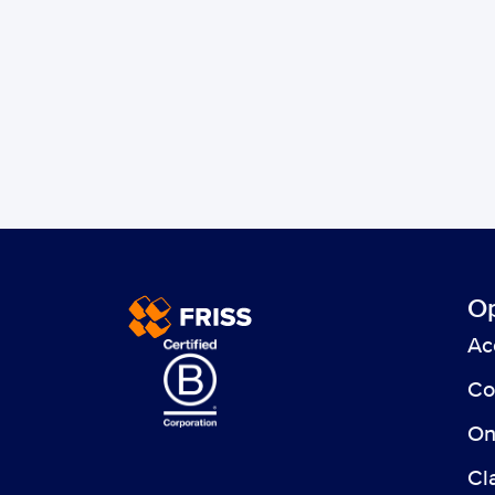
Op
Ac
Begin vanda
Co
On
Cl