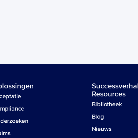
lossingen
Successverha
Resources
ceptatie
ag nog met uw end-to-end trust 
Bibliotheek
mpliance
Neem contact op 
Blog
derzoeken
Nieuws
aims