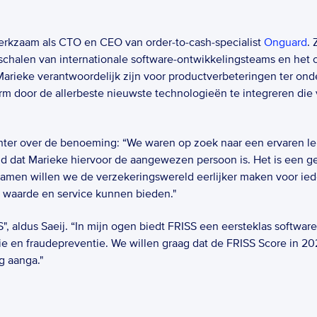
erkzaam als CTO en CEO van order-to-cash-specialist 
Onguard
. 
pschalen van internationale software-ontwikkelingsteams en het 
 Marieke verantwoordelijk zijn voor productverbeteringen ter onde
rm door de allerbeste nieuwste technologieën te integreren die v
ter over de benoeming: “We waren op zoek naar een ervaren lei
igd dat Marieke hiervoor de aangewezen persoon is. Het is een 
. Samen willen we de verzekeringswereld eerlijker maken voor ie
 waarde en service kunnen bieden."   
SS", aldus Saeij. “In mijn ogen biedt FRISS een eersteklas softw
e en fraudepreventie. We willen graag dat de FRISS Score in 202
g aanga." 