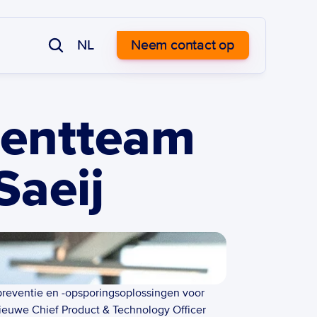
NL
Neem contact op
entteam 
Saeij
preventie en -opsporingsoplossingen voor 
ieuwe Chief Product & Technology Officer 