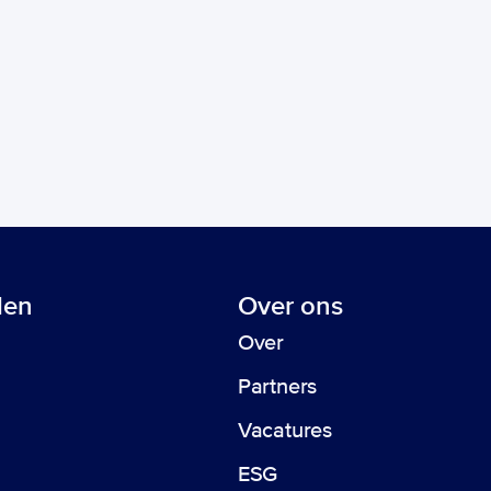
len
Over ons
Over
automation! 
Partners
Vacatures
ESG