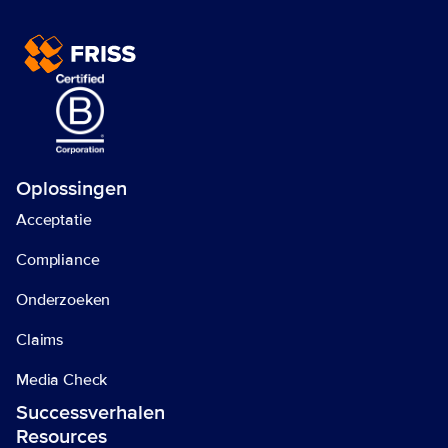
Begin vandaag nog met 
uw end-to-end trust 
automation! 
Neem contact op 
Oplossingen
Acceptatie
Compliance
Onderzoeken
Claims
Media Check
Successverhalen
Resources