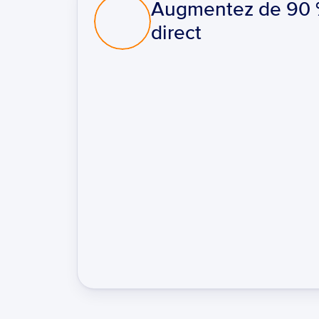
Augmentez de 90 % 
direct
Des dépistages cohérents et fiables
Minimiser les coûts opérationnels