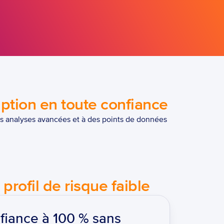
ption en toute confiance
s analyses avancées et à des points de données 
profil de risque faible
iance à 100 % sans 