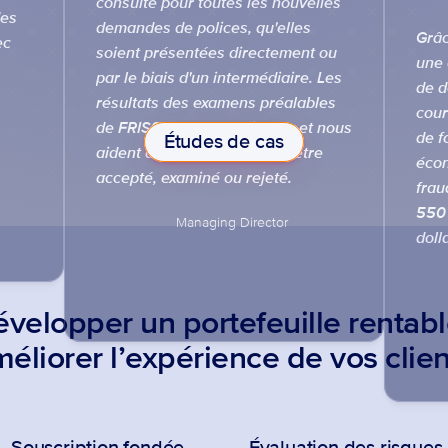
consulté pour toutes les nouvelles 
es 
demandes de polices, qu'elles 
Grâc
c 
soient présentées directement ou 
une 
par le biais d'un intermédiaire. Les 
de d
résultats des examens préalables 
cour
de FRISS sont déterminants et nous 
de f
Études de cas
aident à décider ce qui doit être 
écon
accepté, examiné ou rejeté.
frau
550 
doll
velopper un portefeuille rentabl
éliorer l’expérience de vos clien