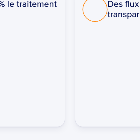
le traitement 
Des flux
transpar
Intégration à faible risq
Valeur instantanée, coû