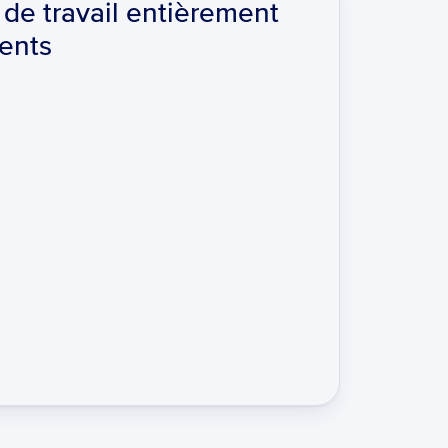
 de travail entièrement 
ents
ue et à fort impact
t total de possession réduit