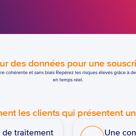
ur des données pour une souscri
e cohérente et sans biais Repérez les risques élevés grâce à de
en temps réel.
t les clients qui présentent un 
 de traitement 
Une conf